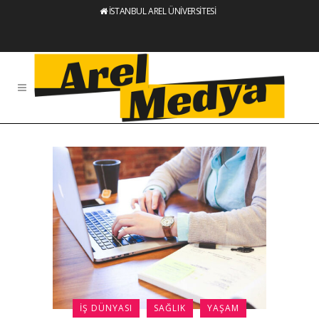
İSTANBUL AREL ÜNİVERSİTESİ
İŞ DÜNYASI
SAĞLIK
YAŞAM