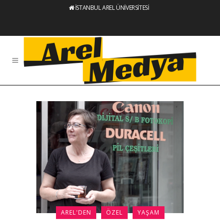
İSTANBUL AREL ÜNİVERSİTESİ
AREL'DEN
ÖZEL
YAŞAM