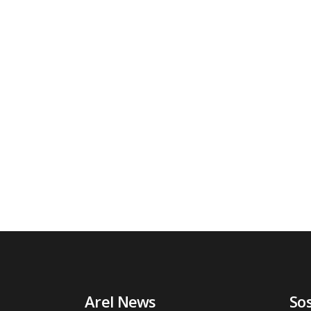
Arel News
So