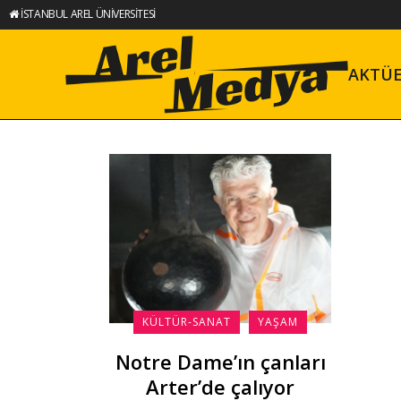
İSTANBUL AREL ÜNİVERSİTESİ
AKTÜ
KÜLTÜR-SANAT
YAŞAM
Notre Dame’ın çanları
Arter’de çalıyor