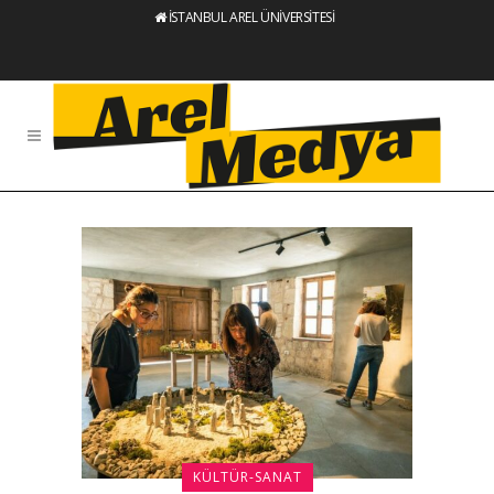
İSTANBUL AREL ÜNİVERSİTESİ
KÜLTÜR-SANAT