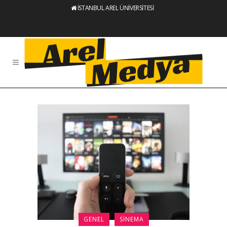
İSTANBUL AREL ÜNİVERSİTESİ
GENEL
SINEMA