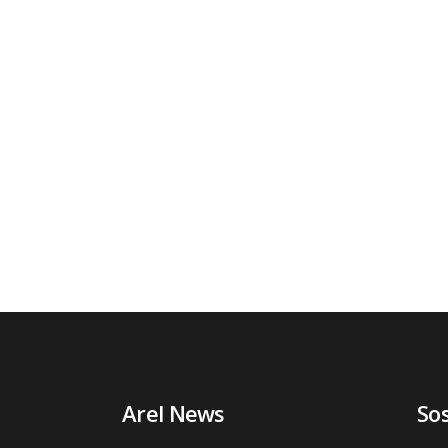
Arel News
So