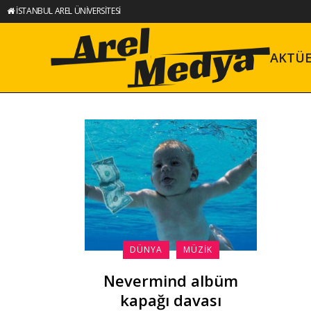
İSTANBUL AREL ÜNİVERSİTESİ
AKTÜ
DÜNYA
MÜZIK
Nevermind albüm
kapağı davası