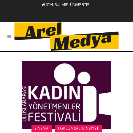
İSTANBUL AREL ÜNİVERSİTESİ
SINEMA
TOPLUMSAL CINSIYET