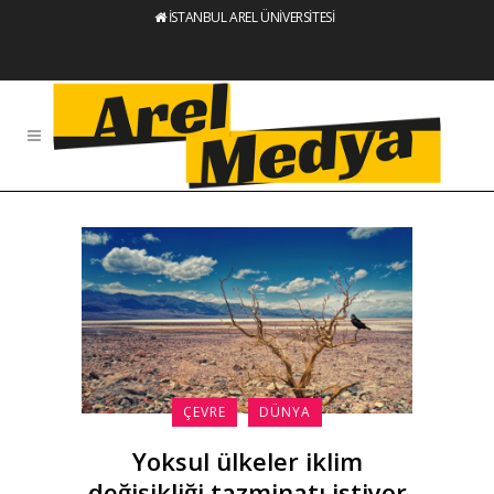
İSTANBUL AREL ÜNİVERSİTESİ
ÇEVRE
DÜNYA
Yoksul ülkeler iklim
değişikliği tazminatı istiyor