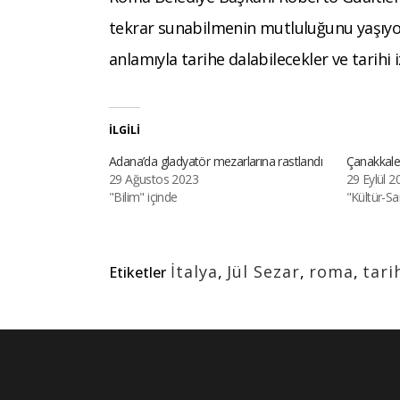
tekrar sunabilmenin mutluluğunu yaşıyoru
anlamıyla tarihe dalabilecekler ve tarihi i
İLGILI
Adana’da gladyatör mezarlarına rastlandı
Çanakkale’
29 Ağustos 2023
29 Eylül 2
"Bilim" içinde
"Kültür-Sa
İtalya
,
Jül Sezar
,
roma
,
tari
Etiketler