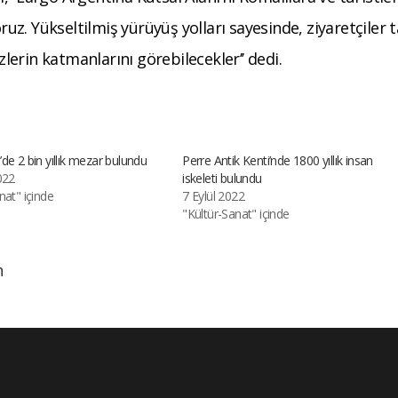
z. Yükseltilmiş yürüyüş yolları sayesinde, ziyaretçiler 
zlerin katmanlarını görebilecekler’’ dedi.
de 2 bin yıllık mezar bulundu
Perre Antik Kenti’nde 1800 yıllık insan
022
iskeleti bulundu
nat" içinde
7 Eylül 2022
"Kültür-Sanat" içinde
h