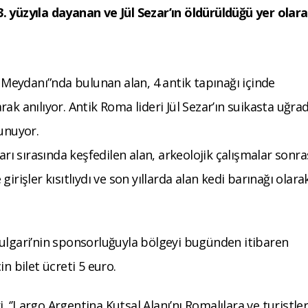
. yüzyıla dayanan ve Jül Sezar’ın öldürüldüğü yer olar
eydanı”nda bulunan alan, 4 antik tapınağı içinde
ak anılıyor. Antik Roma lideri Jül Sezar’ın suikasta uğrad
lunuyor.
arı sırasında keşfedilen alan, arkeolojik çalışmalar sonra
irişler kısıtlıydı ve son yıllarda alan kedi barınağı olara
Bulgari’nin sponsorluğuyla bölgeyi bugünden itibaren
çin bilet ücreti 5 euro.
‘’Largo Argentina Kutsal Alanı’nı Romalılara ve turistle