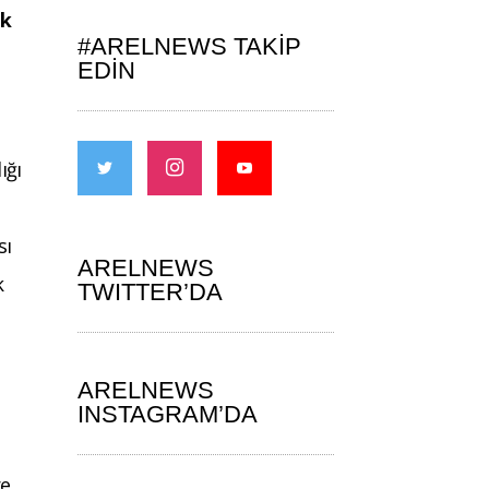
ak
#ARELNEWS TAKIP
EDIN
ığı
sı
ARELNEWS
k
TWITTER’DA
ARELNEWS
INSTAGRAM’DA
re