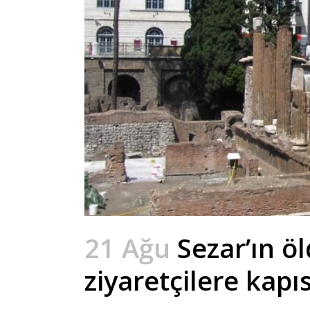
21 Ağu
Sezar’ın ö
ziyaretçilere kapıs