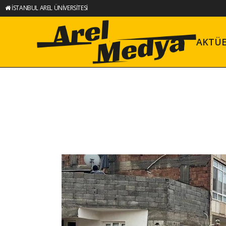
İSTANBUL AREL ÜNİVERSİTESİ
AKTÜ