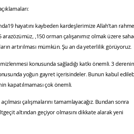
açıklamaları:
mda19 hayatını kaybeden kardeşlerimize Allah’tan rahme
55 arazözümüz, ,150 orman çalışanımız olmak üzere sah
ların artırılması mümkün. Şu an da yeterlilik görüyoruz.
emizlenmesi konusunda sağladığı katkı önemli. 3 derenin
nusunda yoğun gayret içerisindeler. Bunun kabul edilebi
rinin kapatılmaması çok önemli.
ü açılması çalışmalarını tamamlayacağız. Bundan sonra
altgeçit altından geçiyor olmasını dikkate alarak yeni