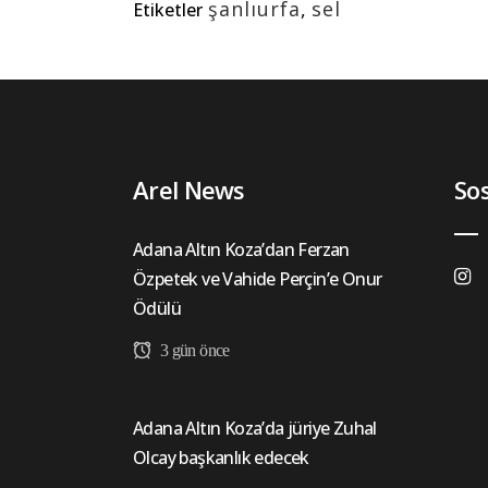
şanlıurfa
,
sel
Etiketler
Arel News
So
Adana Altın Koza’dan Ferzan
Özpetek ve Vahide Perçin’e Onur
Ödülü
3 gün önce
Adana Altın Koza’da jüriye Zuhal
Olcay başkanlık edecek