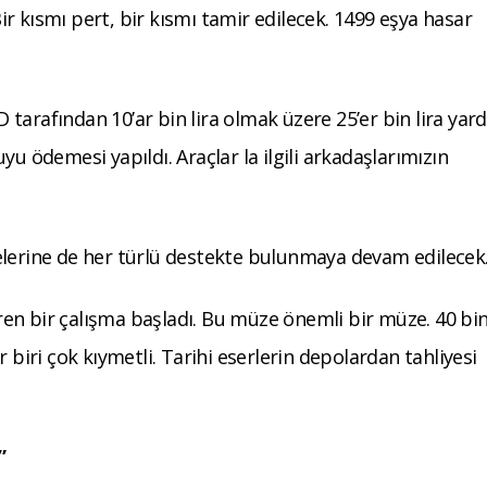
r kısmı pert, bir kısmı tamir edilecek. 1499 eşya hasar
tarafından 10’ar bin lira olmak üzere 25’er bin lira yar
suyu ödemesi yapıldı. Araçlar la ilgili arkadaşlarımızın
elerine de her türlü destekte bulunmaya devam edilecek
baren bir çalışma başladı. Bu müze önemli bir müze. 40 bi
 biri çok kıymetli. Tarihi eserlerin depolardan tahliyesi
”