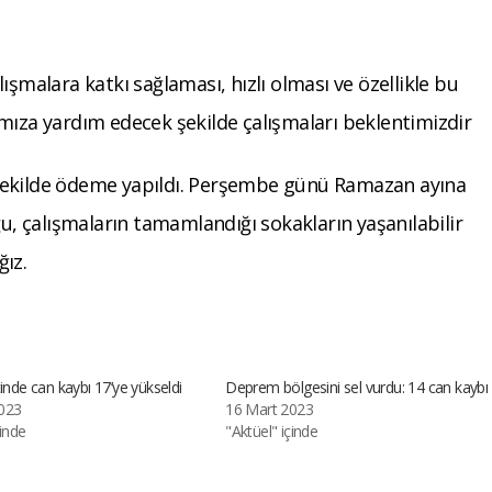
ışmalara katkı sağlaması, hızlı olması ve özellikle bu
mıza yardım edecek şekilde çalışmaları beklentimizdir
ir şekilde ödeme yapıldı. Perşembe günü Ramazan ayına
ğu, çalışmaların tamamlandığı sokakların yaşanılabilir
ız.
tinde can kaybı 17’ye yükseldi
Deprem bölgesini sel vurdu: 14 can kaybı
023
16 Mart 2023
çinde
"Aktüel" içinde