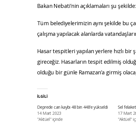
Bakan Nebati’nin açıklamaları şu şekilde:
Tüm belediyelerimizin aynı şekilde bu çal
çalışma yapılacak alanlarda vatandaşları
Hasar tespitleri yapılan yerlere hızlı b
gireceğiz. Hasarların tespit edilmiş oldu
olduğu bir günle Ramazan’a girmiş olacağ
İLGILI
Deprede can kaybı 48 bin 448’e yükseldi
Sel felake
14 Mart 2023
17 Mart 2
"Aktüel" içinde
"Aktüel" i