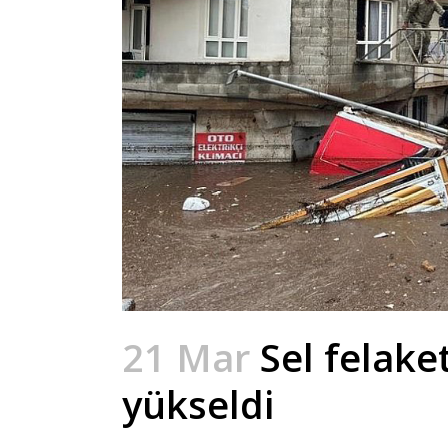
21 Mar
Sel felake
yükseldi