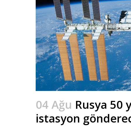
04 Ağu
Rusya 50 yı
istasyon göndere