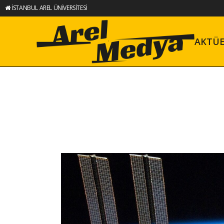
İSTANBUL AREL ÜNİVERSİTESİ
AKTÜ