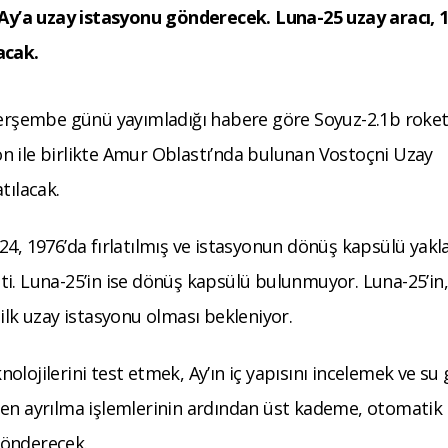
z Ay’a uzay istasyonu gönderecek. Luna-25 uzay aracı, 
acak.
 Perşembe günü yayımladığı habere göre Soyuz-2.1b roket
n ile birlikte Amur Oblastı’nda bulunan Vostoçni Uzay
tılacak.
24, 1976’da fırlatılmış ve istasyonun dönüş kapsülü yakl
i. Luna-25’in ise dönüş kapsülü bulunmuyor. Luna-25’in,
ilk uzay istasyonu olması bekleniyor.
lojilerini test etmek, Ay’ın iç yapısını incelemek ve su 
ten ayrılma işlemlerinin ardından üst kademe, otomatik
gönderecek.