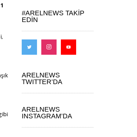
11
#ARELNEWS TAKIP
EDIN
i,
ARELNEWS
aşık
TWITTER’DA
ARELNEWS
gibi
INSTAGRAM’DA