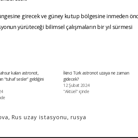
rüngesine girecek ve güney kutup bölgesine inmeden ön
syonun yürüteceği bilimsel çalışmaların bir yıl sürmesi
hsur kalan astronot,
İkinci Türk astronot uzaya ne zaman
an “tuhaf sesler” geldiğini
gidecek?
12 Şubat 2024
24
"Aktüel" içinde
nde
ova
,
Rus uzay istasyonu
,
rusya