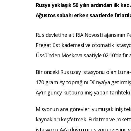
Rusya yaklaşık 50 yılın ardından ilk ke
Ağustos sabahı erken saatlerde fırlatıl
Rus devletine ait RIA Novosti ajansının
Fregat üst kademesi ve otomatik istasyo
Üssü’nden Moskova saatiyle 02.10’da fırla
Bir önceki Rus uzay istasyonu olan Luna-
170 gram Ay toprağını Dünya’ya getirmişt
Ay’ın güney kutbuna iniş yapan tarihteki 
Misyonun ana görevleri yumuşak iniş tekno
kaynakları keşfetmek. Fırlatma ve roket
istasyonu Ay’a doğru uçuş yörüngesine 