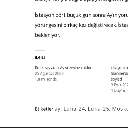
İstasyon dört buçuk gün sonra Ay’ın yö
yörüngesini birkaç kez değiştirecek. İsta
bekleniyor.
İLGILI
Rus uzay aracı Ay yüzeyine çakıldı
Uzayda ma
25 Ağustos 2023
Starliner’d
"Bilim" içinde
söyledi
3 Eylül 20
"Uzay" içi
ay
,
Luna-24
,
Luna-25
,
Mosk
Etiketler