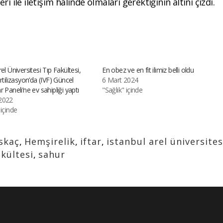
 ile iletişim halinde olmaları gerektiğinin altını çizdi.
el Üniversitesi Tıp Fakültesi,
En obez ve en fit ilimiz belli oldu
rtilizasyon’da (IVF) Güncel
6 Mart 2024
 Paneli’ne ev sahipliği yaptı
"Sağlık" içinde
2022
 içinde
ıskaç
,
Hemşirelik
,
iftar
,
istanbul arel üniversites
akültesi
,
sahur