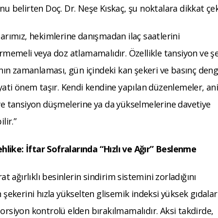
u belirten Doç. Dr. Neşe Kıskaç, şu noktalara dikkat çek
larımız, hekimlerine danışmadan ilaç saatlerini
irmemeli veya doz atlamamalıdır. Özellikle tansiyon ve ş
ının zamanlaması, gün içindeki kan şekeri ve basınç deng
ayati önem taşır. Kendi kendine yapılan düzenlemeler, an
ve tansiyon düşmelerine ya da yükselmelerine davetiye
lir.”
ehlike: İftar Sofralarında “Hızlı ve Ağır” Beslenme
at ağırlıklı besinlerin sindirim sistemini zorladığını
n şekerini hızla yükselten glisemik indeksi yüksek gıdala
porsiyon kontrolü elden bırakılmamalıdır. Aksi takdirde,