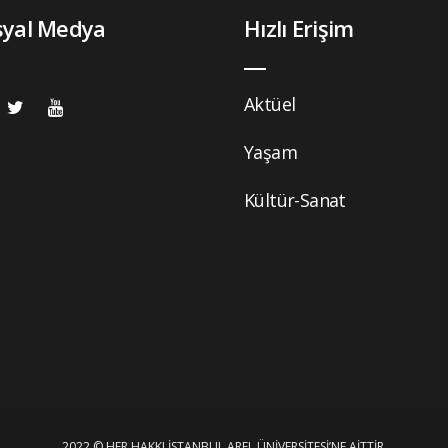
syal Medya
Hızlı Erişim
Aktüel
Yaşam
Kültür-Sanat
2022 © HER HAKKI İSTANBUL AREL ÜNIVERSITESI’NE AITTIR.