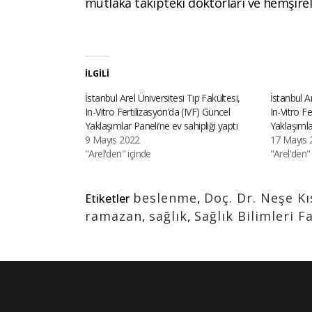
mutlaka takipteki doktorları ve hemşireleri
İLGILI
İstanbul Arel Üniversitesi Tıp Fakültesi,
İstanbul Ar
In-Vitro Fertilizasyon’da (IVF) Güncel
In-Vitro Fe
Yaklaşımlar Paneli’ne ev sahipliği yaptı
Yaklaşımlar
9 Mayıs 2022
17 Mayıs 
"Arel'den" içinde
"Arel'den"
beslenme
,
Doç. Dr. Neşe K
Etiketler
ramazan
,
sağlık
,
Sağlık Bilimleri F