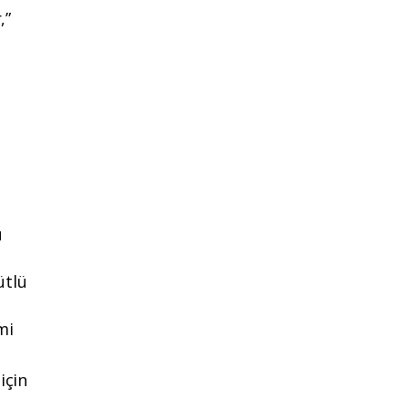
,”
u
ütlü
mi
için