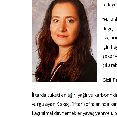
olduğun
“Hasta
değişt
ilaçlar
için h
şeker 
çıkarabi
Gizli T
İftarda tüketilen ağır, yağlı ve karbonhidr
vurgulayan Kıskaç, “İftar sofralarında ka
kaçınılmalıdır. Yemekler yavaş yenmeli, 