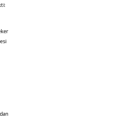
ti:
eker
esi
i
rdan