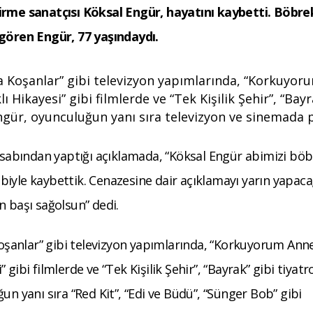
dirme sanatçısı Köksal Engür, hayatını kaybetti. Böbre
 gören Engür, 77 yaşındaydı.
ta Koşanlar” gibi televizyon yapımlarında, “Korkuyor
lı Hikayesi” gibi filmlerde ve “Tek Kişilik Şehir”, “Bay
 Engür, oyunculuğun yanı sıra televizyon ve sinemada 
abından yaptığı açıklamada, “Köksal Engür abimizi bö
iyle kaybettik. Cenazesine dair açıklamayı yarın yapaca
n başı sağolsun” dedi.
 Koşanlar” gibi televizyon yapımlarında, “Korkuyorum Anne
i” gibi filmlerde ve “Tek Kişilik Şehir”, “Bayrak” gibi tiyatr
un yanı sıra “Red Kit”, “Edi ve Büdü”, “Sünger Bob” gibi