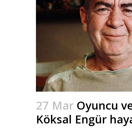
27 Mar
Oyuncu ve 
Köksal Engür haya