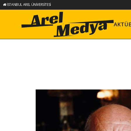
İSTANBUL AREL ÜNİVERSİTESİ
AKTÜ