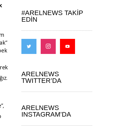
k
#ARELNEWS TAKIP
EDIN
um
rak”
pek
brek
ARELNEWS
ğız.
TWITTER’DA
”,
ARELNEWS
INSTAGRAM’DA
o