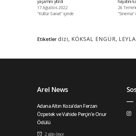
yaşamını yitirdi
hayatını k
17 Ağustos 2022
26 Temmu
"Kültür-Sanat" içinde
"Sinema" 
dizi
,
KÖKSAL ENGÜR
,
LEYLA
Etiketler
Arel News
So
Adana Altın Koza’dan Ferzan
Özpetek ve Vahide Perçin’e Onur
Ödülü
2 gün önce