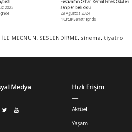
aybetti
Festivali’nin Orhan Kemal Emek Ödülleri
z 2023
sahipleri belli oldu.
içinde
28 Ağustos 2024
"Kültür-Sanat" içinde
 İLE MECNUN
,
SESLENDİRME
,
sinema
,
tiyatro
syal Medya
Hızlı Erişim
Aktüel
Yaşam