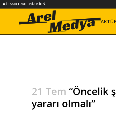
İSTANBUL AREL ÜNİVERSİTESİ
AKTÜ
21 Tem
“Öncelik ş
yararı olmalı”