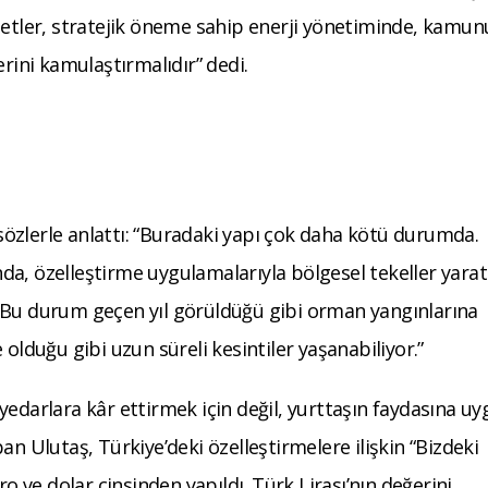
vletler, stratejik öneme sahip enerji yönetiminde, kamu
erini kamulaştırmalıdır” dedi.
u sözlerle anlattı: “Buradaki yapı çok daha kötü durumda.
a, özelleştirme uygulamalarıyla bölgesel tekeller yaratı
 Bu durum geçen yıl görüldüğü gibi orman yangınlarına
 olduğu gibi uzun süreli kesintiler yaşanabiliyor.”
yedarlara kâr ettirmek için değil, yurttaşın faydasına u
an Ulutaş, Türkiye’deki özelleştirmelere ilişkin “Bizdeki
ro ve dolar cinsinden yapıldı. Türk Lirası’nın değerini