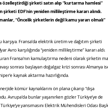
 özelleştirdiği şirketi satın alıp “kurtarma hamlesi”
 şirketi EDF’nin yeniden millileştirme kararı alındı.
zmanlar, “Öncelik şirketlerin değil kamu yararı olmalı”
şı karşıya. Fransa’da elektrik üretim ve dağıtım şirketi
yar Avro karşılığında “yeniden millileştirme” kararı aldı.
duran Fransa’nın kamulaştırma nedeni olarak şirketin ma
avaşı sonrası başlayan doğalgaz krizi sonrası Almanya is
niper’e kaynak aktarma hazırlığında.
nerjide kömür kaynaklarını ön plana çıkarıp “dışa
undu. Avrupa’da bunlar yaşanırken gözler Türkiye’ye de
ın Türkiye’ye yansımasını Elektrik Mühendisleri Odası Baş