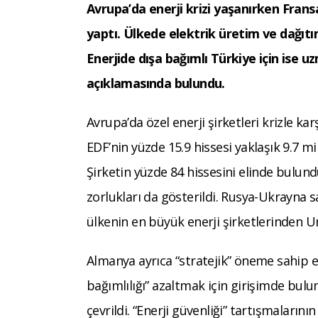
Avrupa’da enerji krizi yaşanırken Fransa
yaptı.
Ülkede elektrik üretim ve dağıtım
Enerjide dışa bağımlı Türkiye için ise u
açıklamasında bulundu.
Avrupa’da özel enerji şirketleri krizle kar
EDF’nin yüzde 15.9 hissesi yaklaşık 9.7 mil
Şirketin yüzde 84 hissesini elinde bulun
zorlukları da gösterildi. Rusya-Ukrayna s
ülkenin en büyük enerji şirketlerinden U
Almanya ayrıca “stratejik” öneme sahip e
bağımlılığı” azaltmak için girişimde bul
çevrildi. “Enerji güvenliği” tartışmaların