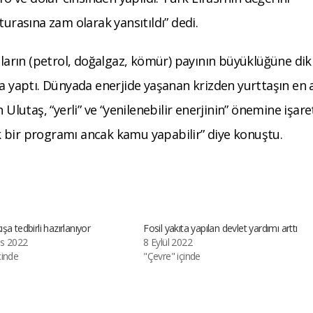
turasına zam olarak yansıtıldı” dedi.
ıtların (petrol, doğalgaz, kömür) payının büyüklüğüne di
da yaptı. Dünyada enerjide yaşanan krizden yurttaşın en 
 Ulutaş, “yerli” ve “yenilenebilir enerjinin” önemine işare
jik bir programı ancak kamu yapabilir” diye konuştu.
şa tedbirli hazırlanıyor
Fosil yakıta yapılan devlet yardımı arttı
s 2022
8 Eylül 2022
çinde
"Çevre" içinde