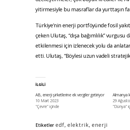
yitirmesiyle bu masraflar da yurttaşın fa
Türkiye’nin enerji portföyünde fosil yak
çeken Ulutaş, “dışa bağımlılık” vurgusu 
etkilenmesi için izlenecek yolu da anlatan
etti. Ulutaş, “Böylesi uzun vadeli strate
İLGILI
AB, enerji şirketlerine ek vergiler getiriyor
Almanya kı
10 Mart 2023
29 Ağusto
"Çevre" içinde
"Dünya" i
edf
,
elektrik
,
enerji
Etiketler