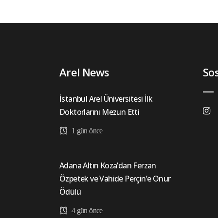
Arel News
So
İstanbul Arel Üniversitesi İlk
Doktorlarını Mezun Etti
1 gün önce
Adana Altın Koza’dan Ferzan
Özpetek ve Vahide Perçin’e Onur
Ödülü
4 gün önce