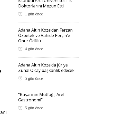
İstanbul Arel Üniversitesi İlk
Doktorlarını Mezun Etti
1 gün önce
Adana Altın Koza’dan Ferzan
Özpetek ve Vahide Perçin’e
Onur Ödülü
4 gün önce
li
Adana Altın Koza’da jüriye
Zuhal Olcay başkanlık edecek
e
5 gün önce
“Başarının Mutfağı, Arel
Gastronomi”
5 gün önce
kanı