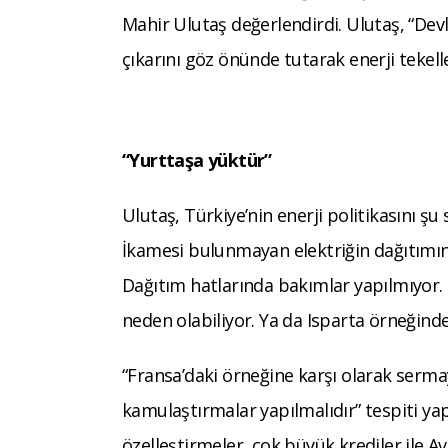
Mahir Ulutaş değerlendirdi. Ulutaş, “De
çıkarını göz önünde tutarak enerji tekell
“Yurttaşa yüktür”
Ulutaş, Türkiye’nin enerji politikasını ş
İkamesi bulunmayan elektriğin dağıtımınd
Dağıtım hatlarında bakımlar yapılmıyor.
neden olabiliyor. Ya da Isparta örneğinde
“Fransa’daki örneğine karşı olarak serma
kamulaştırmalar yapılmalıdır” tespiti yap
özelleştirmeler, çok büyük krediler ile Av