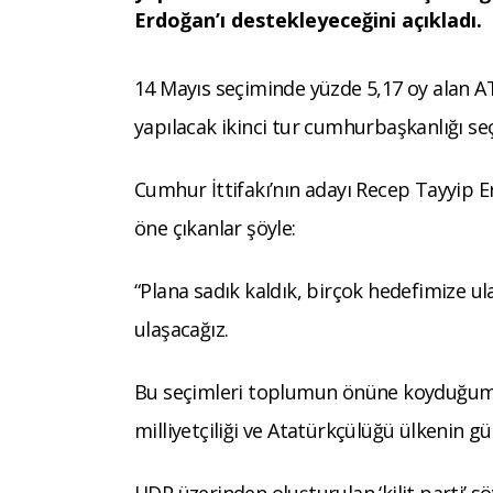
Erdoğan’ı destekleyeceğini açıkladı.
14 Mayıs seçiminde yüzde 5,17 oy alan AT
yapılacak ikinci tur cumhurbaşkanlığı seçim
Cumhur İttifakı’nın adayı Recep Tayyip 
öne çıkanlar şöyle:
“Plana sadık kaldık, birçok hedefimize ula
ulaşacağız.
Bu seçimleri toplumun önüne koyduğumu
milliyetçiliği ve Atatürkçülüğü ülkenin g