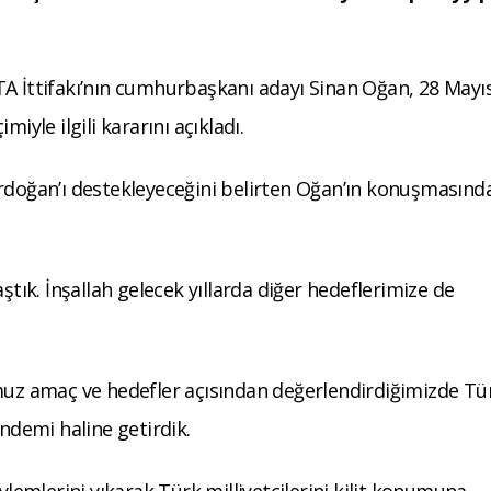
A İttifakı’nın cumhurbaşkanı adayı Sinan Oğan, 28 Mayıs
iyle ilgili kararını açıkladı.
Erdoğan’ı destekleyeceğini belirten Oğan’ın konuşmasınd
ştık. İnşallah gelecek yıllarda diğer hedeflerimize de
z amaç ve hedefler açısından değerlendirdiğimizde Tü
ündemi haline getirdik.