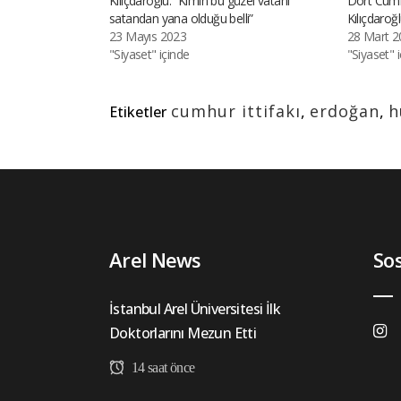
Kılıçdaroğlu: “Kimin bu güzel vatanı
Dört Cumh
satandan yana olduğu belli”
Kılıçdaroğ
23 Mayıs 2023
28 Mart 2
"Siyaset" içinde
"Siyaset" 
cumhur ittifakı
,
erdoğan
,
h
Etiketler
Arel News
So
İstanbul Arel Üniversitesi İlk
Doktorlarını Mezun Etti
14 saat önce