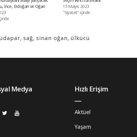
urbaşkanı adayı yarışacak:
Seçim ikinci tura kaldı
lu, İnce, Erdoğan ve Oğan
15 Mayıs 2023
023
"Siyaset" içinde
içinde
üdapar
,
sağ
,
sinan oğan
,
ülkücü
syal Medya
Hızlı Erişim
Aktüel
Yaşam