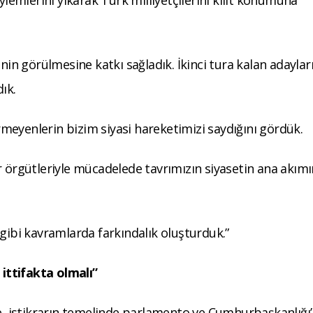
ylemlerini yıkarak Türk milliyetçilerini kilit konumuna
inin görülmesine katkı sağladık. İkinci tura kalan adaylar
ık.
meyenlerin bizim siyasi hareketimizi saydığını gördük.
r örgütleriyle mücadelede tavrımızın siyasetin ana akım
 gibi kavramlarda farkındalık oluşturduk.”
ittifakta olmalı”
 istikrarın temelinde parlamento ve Cumhurbaşkanlığı’