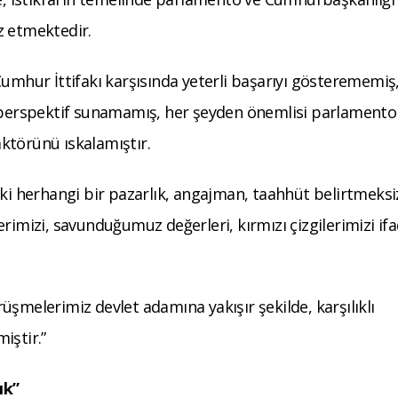
z etmektedir.
an Cumhur İttifakı karşısında yeterli başarıyı gösterememiş
r perspektif sunamamış, her şeyden önemlisi parlamento
ktörünü ıskalamıştır.
 ki herhangi bir pazarlık, angajman, taahhüt belirtmeksi
rimizi, savunduğumuz değerleri, kırmızı çizgilerimizi if
üşmelerimiz devlet adamına yakışır şekilde, karşılıklı
iştir.”
ık”