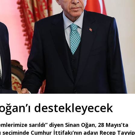
oğan’ı destekleyecek
emlerimize sarıldı” diyen Sinan Oğan, 28 Mayıs’ta
ı seçiminde Cumhur İttifakı’nın adayı Recep Tayyip