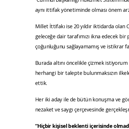
aynı ittifak yönetiminde olması önem ar
Millet İttifakı ise 20 yıldır iktidarda ol
geleceğe dair tarafımızı ikna edecek bi
çoğunluğunu sağlayamamış ve istikrar fa
Burada altını öncelikle çizmek istiyorum
herhangi bir talepte bulunmaksızın ilkele
ettik.
Her iki aday ile de bütün konuşma ve gör
nezaket ve saygı çerçevesinde gerçekleşm
“Hiçbir kişisel beklenti içerisinde olmad