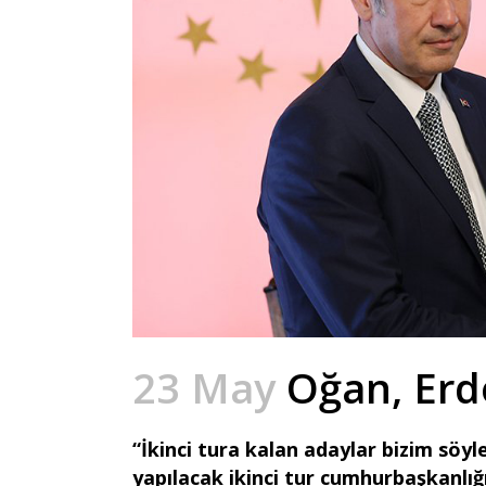
23 May
Oğan, Erd
“İkinci tura kalan adaylar bizim söyl
yapılacak ikinci tur cumhurbaşkanlığ