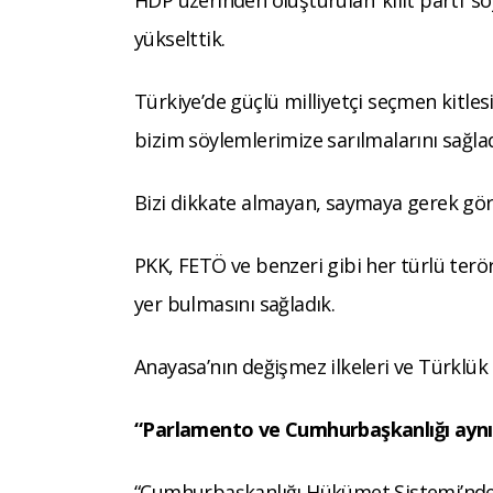
HDP üzerinden oluşturulan ‘kilit parti’ sö
yükselttik.
Türkiye’de güçlü milliyetçi seçmen kitles
bizim söylemlerimize sarılmalarını sağlad
Bizi dikkate almayan, saymaya gerek gör
PKK, FETÖ ve benzeri gibi her türlü terö
yer bulmasını sağladık.
Anayasa’nın değişmez ilkeleri ve Türklük
“Parlamento ve Cumhurbaşkanlığı aynı 
“Cumhurbaşkanlığı Hükümet Sistemi’nde,