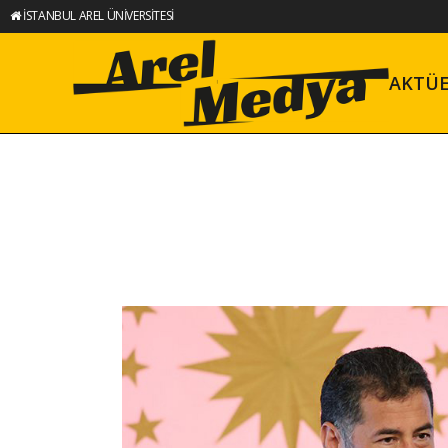
İSTANBUL AREL ÜNİVERSİTESİ
AKTÜ