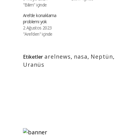
"Bilim" içinde
Arel’de konaklama
problemi yok
2 Ağustos 2023
"Arel'den" içinde
arelnews
,
nasa
,
Neptün
,
Etiketler
Uranüs