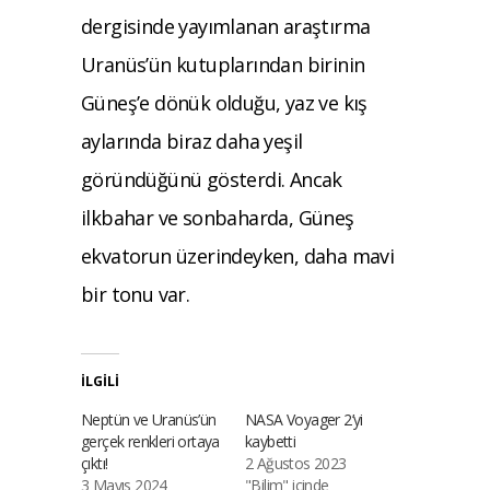
dergisinde yayımlanan araştırma
Uranüs’ün kutuplarından birinin
Güneş’e dönük olduğu, yaz ve kış
aylarında biraz daha yeşil
göründüğünü gösterdi. Ancak
ilkbahar ve sonbaharda, Güneş
ekvatorun üzerindeyken, daha mavi
bir tonu var.
İLGILI
Neptün ve Uranüs’ün
NASA Voyager 2’yi
gerçek renkleri ortaya
kaybetti
çıktı!
2 Ağustos 2023
3 Mayıs 2024
"Bilim" içinde