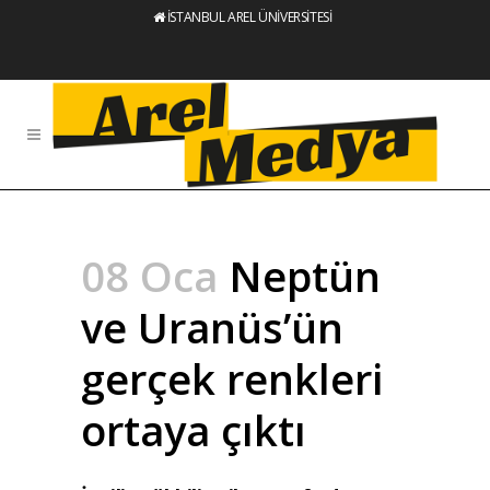
İSTANBUL AREL ÜNİVERSİTESİ
08 Oca
Neptün
ve Uranüs’ün
gerçek renkleri
ortaya çıktı