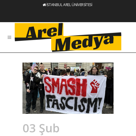
İSTANBUL AREL ÜNİVERSİTESİ
03 Şub