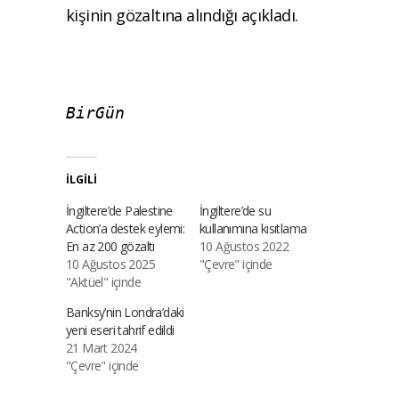
kişinin gözaltına alındığı açıkladı.
BirGün
İLGILI
İngiltere’de Palestine
İngiltere’de su
Action’a destek eylemi:
kullanımına kısıtlama
En az 200 gözaltı
10 Ağustos 2022
10 Ağustos 2025
"Çevre" içinde
"Aktüel" içinde
Banksy’nin Londra’daki
yeni eseri tahrif edildi
21 Mart 2024
"Çevre" içinde