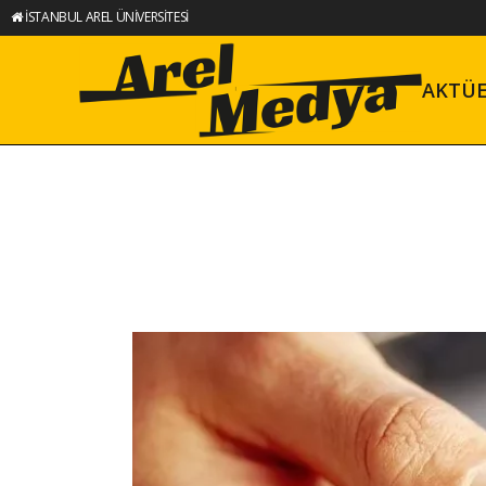
İSTANBUL AREL ÜNİVERSİTESİ
AKTÜ