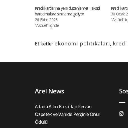
Kredi kartlarına yeni düzenleme! Taksitli
Kredi kartı
harcamalara sınırlama geliyor
30 Ocak 
26 Ekim 2023
"Aktüel" i
"Aktüel" içinde
ekonomi politikaları
,
kredi
Etiketler
Arel News
So
Adana Altın Koza’dan Ferzan
Özpetek ve Vahide Perçin’e Onur
Ödülü