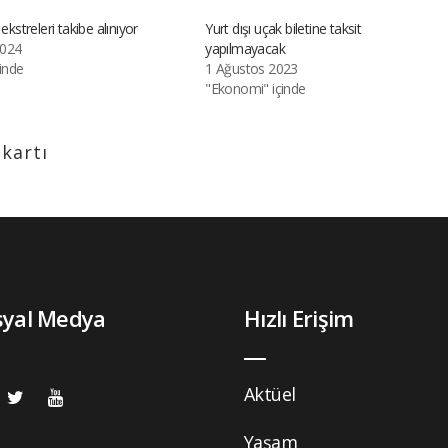
 ekstreleri takibe alınıyor
Yurt dışı uçak biletine taksit
2024
yapılmayacak
çinde
1 Ağustos 2023
"Ekonomi" içinde
 kartı
syal Medya
Hızlı Erişim
Aktüel
Yaşam