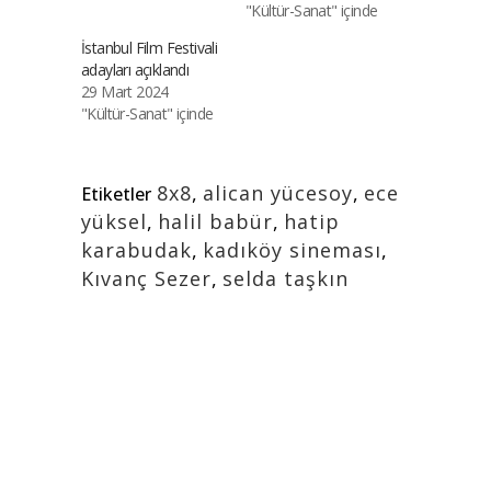
"Kültür-Sanat" içinde
İstanbul Film Festivali
adayları açıklandı
29 Mart 2024
"Kültür-Sanat" içinde
8x8
,
alican yücesoy
,
ece
Etiketler
yüksel
,
halil babür
,
hatip
karabudak
,
kadıköy sineması
,
Kıvanç Sezer
,
selda taşkın