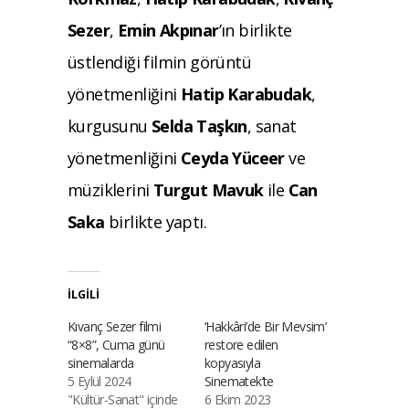
Sezer
,
Emin Akpınar
’ın birlikte
üstlendiği filmin görüntü
yönetmenliğini
Hatip Karabudak
,
kurgusunu
Selda Taşkın
, sanat
yönetmenliğini
Ceyda Yüceer
ve
müziklerini
Turgut Mavuk
ile
Can
Saka
birlikte yaptı.
İLGILI
Kıvanç Sezer filmi
‘Hakkâri’de Bir Mevsim’
“8×8”, Cuma günü
restore edilen
sinemalarda
kopyasıyla
5 Eylül 2024
Sinematek’te
"Kültür-Sanat" içinde
6 Ekim 2023