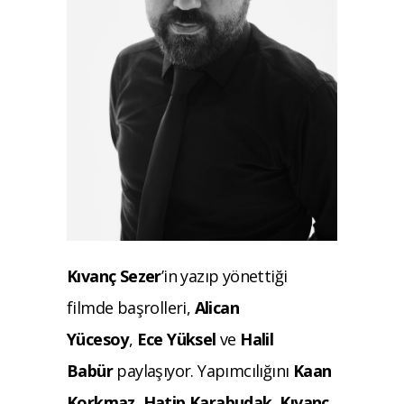
Kıvanç Sezer
’in yazıp yönettiği
filmde başrolleri,
Alican
Yücesoy
,
Ece Yüksel
ve
Halil
Babür
paylaşıyor. Yapımcılığını
Kaan
Korkmaz
,
Hatip Karabudak
,
Kıvanç