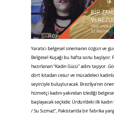
Yaratıcı belgesel sinemanın özgün ve gü
Belgesel Kuşağı bu hafta sonu başlıyor. P
hazırlanan “Kadın Gücü” adını taşıyor. G
dört kıtadan cesur ve mücadeleci kadınları
seyirciyle buluşturacak. Brezilya’nın ön
hizmetçi kadını yakından izlediği belgese
başlayacak seçkide; Ürdün’deki ilk kadın
/ Su Sızmaz”, Pakistan’da bir fabrika ya