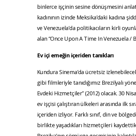
binlerce işçinin sesine dönüşmesini anlat
kadınının izinde Meksika’daki kadına şidd
ve Venezuela’da politikacıların kirli oyun
alan “Once Upon A Time In Venezuela / Bi
Ev içi emeğin içeriden tanıkları
Kundura Sinema’da ücretsiz izlenebilecek 
gibi filmleriyle tanıdığımız Brezilyalı 
Evdeki Hizmetçiler” (2012) olacak. 30 Nis
ev işçisi çalıştıran ülkeleri arasında ilk s
içeriden izliyor. Farklı sınıf, din ve böl
birlikte yaşadıkları hizmetçileri kaydetti
Brezilya’nın sömürge geçmişinin kalıntılar