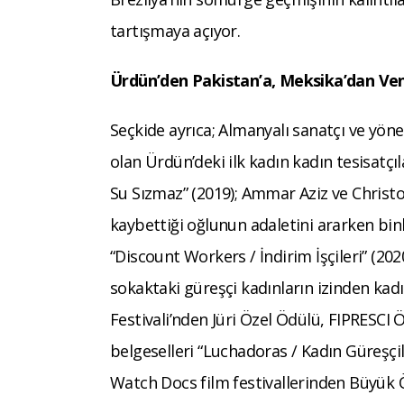
tartışmaya açıyor.
Ürdün’den Pakistan’a, Meksika’dan Ve
Seçkide ayrıca; Almanyalı sanatçı ve yön
olan Ürdün’deki ilk kadın kadın tesisatçı
Su Sızmaz” (2019); Ammar Aziz ve Christo
kaybettiği oğlunun adaletini ararken binl
“Discount Workers / İndirim İşçileri” (202
sokaktaki güreşçi kadınların izinden kadı
Festivali’nden Jüri Özel Ödülü, FIPRESCI
belgeselleri “Luchadoras / Kadın Güreşçi
Watch Docs film festivallerinden Büyük Öd