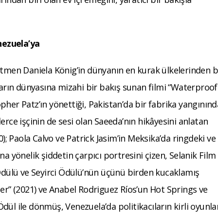
nezuela’ya
etmen Daniela König’in dünyanın en kurak ülkelerinden b
ların dünyasına mizahi bir bakış sunan filmi “Waterproof
pher Patz’ın yönettiği, Pakistan’da bir fabrika yangınınd
erce işçinin de sesi olan Saeeda’nın hikâyesini anlatan
0); Paola Calvo ve Patrick Jasim’in Meksika’da ringdeki ve
na yönelik şiddetin çarpıcı portresini çizen, Selanik Film
 Ödülü ve Seyirci Ödülü’nün üçünü birden kucaklamış
ler” (2021) ve Anabel Rodriguez Ríos’un Hot Springs ve
ül ile dönmüş, Venezuela’da politikacıların kirli oyunla