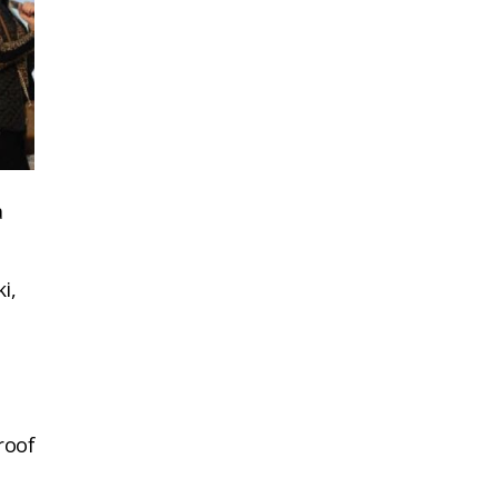
a
i,
roof