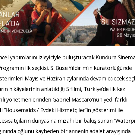
ncel yapımlarını izleyiciyle buluşturacak Kundura Sinem
rogramın ilk seçkisi, S. Buse Yıldırım’ın küratörlüğünde
österimleri Mayıs ve Haziran aylarında devam edecek seçk
n hikâyelerinin anlatıldığı 5 filmi, Türkiye’de ilk kez
emli yönetmenlerinden Gabriel Mascaro’nun yedi farklı
li “Housemaids / Evdeki Hizmetçiler”in gösterimi ile
 tesisatçıların dünyasına mizahi bir bakış sunan “Waterp
ngınında oğlunu kaybeden bir annenin adalet arayışında