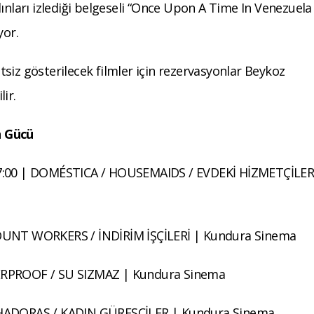
ınları izlediği belgeseli “Once Upon A Time In Venezuela 
yor.
retsiz gösterilecek filmler için rezervasyonlar Beykoz
ir.
n Gücü
7:00 | DOMÉSTICA / HOUSEMAIDS / EVDEKİ HİZMETÇİLER
OUNT WORKERS / İNDİRİM İŞÇİLERİ | Kundura Sinema
ERPROOF / SU SIZMAZ | Kundura Sinema
HADORAS / KADIN GÜREŞÇİLER | Kundura Sinema