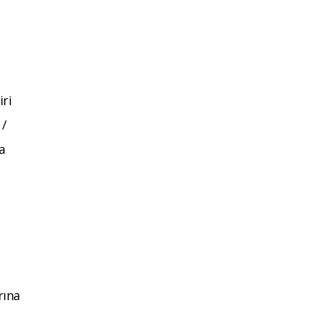
iri
 /
a
rına