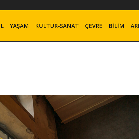
EL
YAŞAM
KÜLTÜR-SANAT
ÇEVRE
BILIM
AR