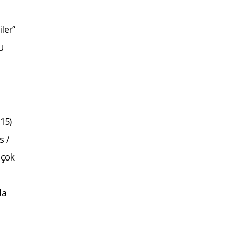
ler”
u
15)
s /
 çok
da