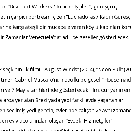
an “Discount Workers / İndirim İşçileri”, güreşçi üç
etin çarpıcı portresini çizen “Luchadoras / Kadın Güreşçi
larına karşı ateşli bir mücadele veren köylü kadınları kon
r Zamanlar Venezuela’da” adlı belgeseller gösterilecek.
seçkinin ilk filmi, “August Winds” (2014), “Neon Bull” (20
yönetmen Gabriel Mascaro’nun ödüllü belgeseli “Housemaid
an ve 7 Mayıs tarihlerinde gösterilecek film, dünyanın en
ıralarda yer alan Brezilya’da yedi farklı evde yaşananları
geden seçilmiş yedi gencin, evlerinde çalışan ve aynı zaman
kleri ev videolarından oluşan “Evdeki Hizmetçiler”,
ından biri olan ev içi emeğini, yaratıcı bir bakışla