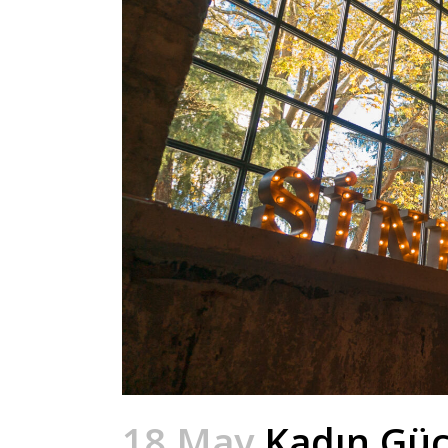
18 May
Kadın Güc