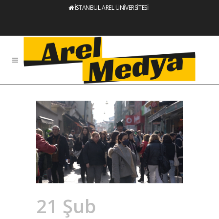
İSTANBUL AREL ÜNİVERSİTESİ
21 Şub