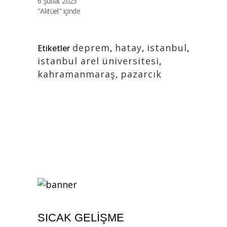
6 Şubat 2023
"Aktüel" içinde
deprem
,
hatay
,
istanbul
,
Etiketler
istanbul arel üniversitesi
,
kahramanmaraş
,
pazarcık
SICAK GELIŞME