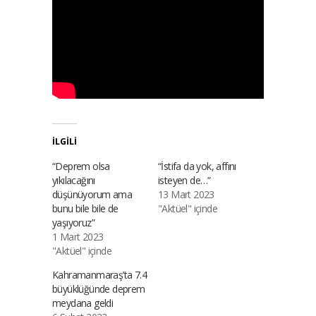
İLGILI
“Deprem olsa
“İstifa da yok, affını
yıkılacağını
isteyen de…”
düşünüyorum ama
13 Mart 2023
bunu bile bile de
"Aktüel" içinde
yaşıyoruz”
1 Mart 2023
"Aktüel" içinde
Kahramanmaraş’ta 7.4
büyüklüğünde deprem
meydana geldi