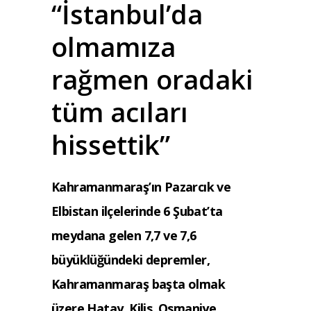
“İstanbul’da
olmamıza
rağmen oradaki
tüm acıları
hissettik”
Kahramanmaraş’ın Pazarcık ve
Elbistan ilçelerinde 6 Şubat’ta
meydana gelen 7,7 ve 7,6
büyüklüğündeki depremler,
Kahramanmaraş başta olmak
üzere Hatay, Kilis, Osmaniye,