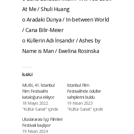
At Me / Shuli Huang
o Aradaki Dünya / In-between World
/ Cana Bilir-Meier
o Küllerin Adı İnsandır / Ashes by
Name is Man / Ewelina Rosinska
İLGILI
MUBI, 41. İstanbul
İstanbul Film
Film Festivali’ni
Festivali’nde ödüller
kataloğuna ekliyor
sahiplerini buldu
18 Mayıs 2022
19 Nisan 2023
"Kültür-Sanat" içinde
"Kültür-Sanat" içinde
Uluslararası İşçi Filmleri
Festivali başlıyor
19 Nisan 2024