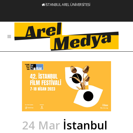
İSTANBUL AREL ÜNİVERSİTESİ
24 Mar
İstanbul