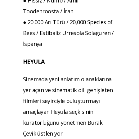
● Hissiz / Numb / Amir
Toodehroosta / İran
● 20.000 Arı Türü / 20,000 Species of
Bees / Estibaliz Urresola Solaguren /
İspanya
HEYULA
Sinemada yeni anlatım olanaklarına
yer açan ve sinematik dili genişleten
filmleri seyirciyle buluşturmayı
amaçlayan Heyula seçkisinin
küratörlüğünü yönetmen Burak
Çevik üstleniyor.