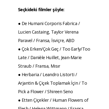
Seçkideki filmler şöyle:
● De Humani Corporis Fabrica /
Lucien Castaing, Taylor Verena
Paravel / Fransa, İsviçre, ABD
● Çok Erken/Çok Geç / Too Early/Too
Late / Danièle Huillet, Jean-Marie
Straub / Fransa, Mısır
● Herbaria / Leandro Listorti /
Arjantin & Çiçek Toplamak İçin / To
Pick a Flower / Shireen Seno
● Etten Çiçekler / Human Flowers of
Flesh / Helena Wittmann / Fransa,