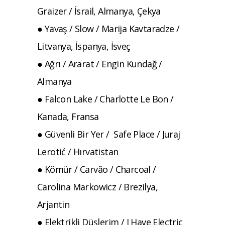
Graizer / İsrail, Almanya, Çekya
● Yavaş / Slow / Marija Kavtaradze /
Litvanya, İspanya, İsveç
● Ağrı / Ararat / Engin Kundağ /
Almanya
● Falcon Lake / Charlotte Le Bon /
Kanada, Fransa
● Güvenli Bir Yer / Safe Place / Juraj
Lerotić / Hırvatistan
● Kömür / Carvão / Charcoal /
Carolina Markowicz / Brezilya,
Arjantin
● Elektrikli Düşlerim / I Have Electric