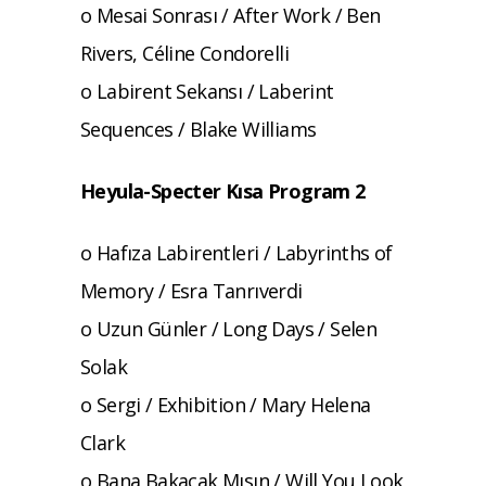
o Mesai Sonrası / After Work / Ben
Rivers, Céline Condorelli
o Labirent Sekansı / Laberint
Sequences / Blake Williams
Heyula-Specter Kısa Program 2
o Hafıza Labirentleri / Labyrinths of
Memory / Esra Tanrıverdi
o Uzun Günler / Long Days / Selen
Solak
o Sergi / Exhibition / Mary Helena
Clark
o Bana Bakacak Mısın / Will You Look