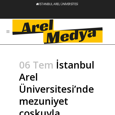
İSTANBUL AREL ÜNİVERSİTESİ
06 Tem
İstanbul
Arel
Üniversitesi’nde
mezuniyet
coşkuyla