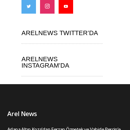
ARELNEWS TWITTER’DA
ARELNEWS
INSTAGRAM’DA
Arel News
Adana Altın Koza’dan Ferzan Özpetek ve Vahide Perçin’e