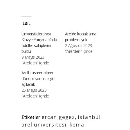
İLGILI
Üniversitelerarası
Arel’de konaklama
Klavye Yarışması’nda
problemi yok
ödüller sahiplerini
2 Ağustos 2023
buldu
"Arel'den" içinde
9 Mayıs 2023
"Arel'den" içinde
Arelli tasarımcıların
dönem sonu sergisi
açılacak
25 Mayıs 2023
"Arel'den" içinde
ercan gegez
,
istanbul
Etiketler
arel üniversitesi
,
kemal