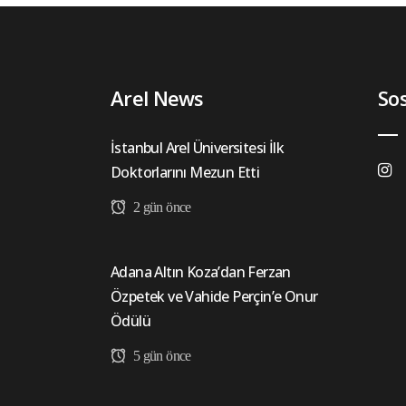
Arel News
So
İstanbul Arel Üniversitesi İlk
Doktorlarını Mezun Etti
2 gün önce
Adana Altın Koza’dan Ferzan
Özpetek ve Vahide Perçin’e Onur
Ödülü
5 gün önce