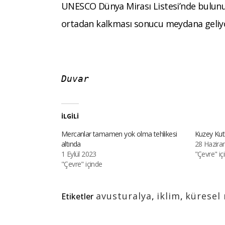
UNESCO Dünya Mirası Listesi’nde bulunu
ortadan kalkması sonucu meydana geliyo
Duvar
İLGILI
Mercanlar tamamen yok olma tehlikesi
Kuzey Kutb
altında
28 Hazira
1 Eylül 2023
"Çevre" iç
"Çevre" içinde
avusturalya
,
iklim
,
küresel
Etiketler