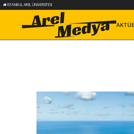
İSTANBUL AREL ÜNİVERSİTESİ
AKTÜ