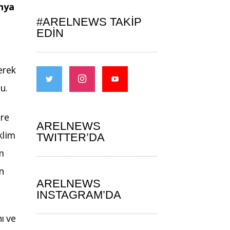
nya
#ARELNEWS TAKIP
EDIN
erek
u.
üre
ARELNEWS
klim
TWITTER’DA
im
n
ARELNEWS
INSTAGRAM’DA
ı ve