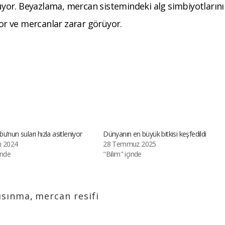
yor. Beyazlama, mercan sistemindeki alg simbiyotlarını
r ve mercanlar zarar görüyor.
u’nun suları hızla asitleniyor
Dünyanın en büyük bitkisi keşfedildi
n 2024
28 Temmuz 2025
inde
"Bilim" içinde
 ısınma
,
mercan resifi