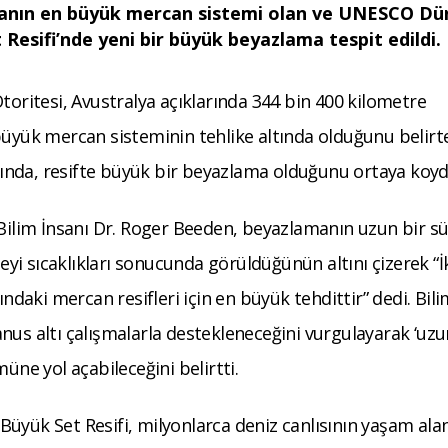
yanın en büyük mercan sistemi olan ve UNESCO Dü
 Resifi’nde yeni bir büyük beyazlama tespit edildi.
toritesi, Avustralya açıklarında 344 bin 400 kilometre
büyük mercan sisteminin tehlike altında olduğunu belirt
ında, resifte büyük bir beyazlama olduğunu ortaya koyd
 Bilim İnsanı Dr. Roger Beeden, beyazlamanın uzun bir s
i sıcaklıkları sonucunda görüldüğünün altını çizerek “İ
ındaki mercan resifleri için en büyük tehdittir” dedi. Bil
nus altı çalışmalarla destekleneceğini vurgulayarak ‘uzu
üne yol açabileceğini belirtti.
üyük Set Resifi, milyonlarca deniz canlısının yaşam alan