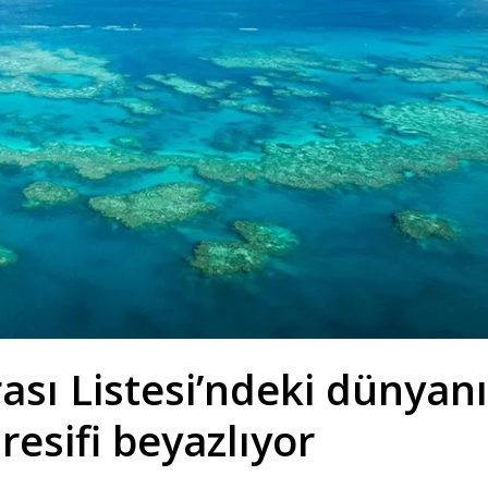
sı Listesi’ndeki dünyan
esifi beyazlıyor