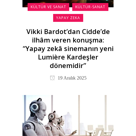
KÜLTÜR VE SANAT
KÜLTÜR-SANAT
YAPAY ZEKA
Vikki Bardot’dan Cidde’de
ilhâm veren konuşma:
“Yapay zekâ sinemanın yeni
Lumière Kardeşler
dönemidir”
19 Aralık 2025