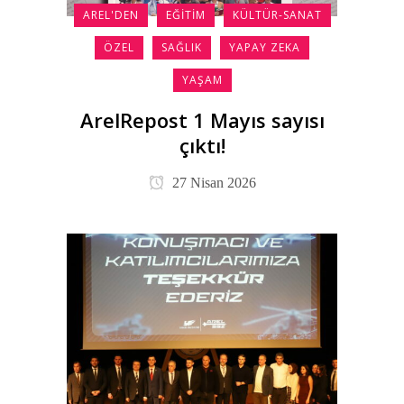
AREL'DEN
EĞITIM
KÜLTÜR-SANAT
ÖZEL
SAĞLIK
YAPAY ZEKA
YAŞAM
ArelRepost 1 Mayıs sayısı
çıktı!
27 Nisan 2026