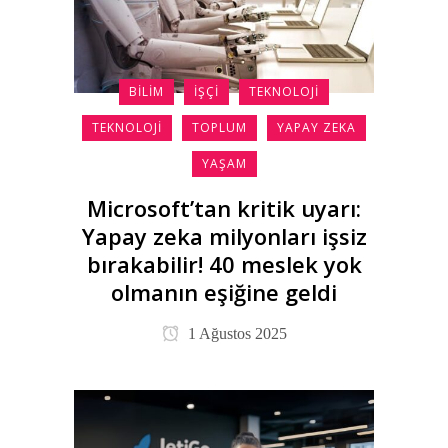
BILIM
İŞÇI
TEKNOLOJI
TEKNOLOJI
TOPLUM
YAPAY ZEKA
YAŞAM
Microsoft’tan kritik uyarı:
Yapay zeka milyonları işsiz
bırakabilir! 40 meslek yok
olmanın eşiğine geldi
1 Ağustos 2025