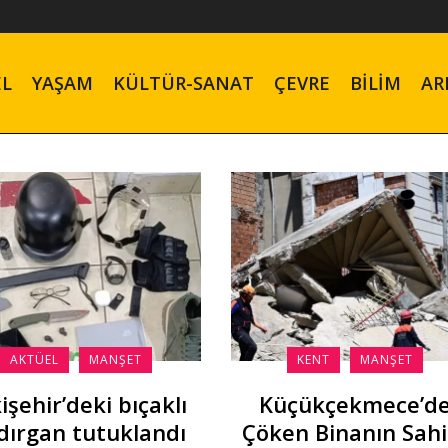
EL
YAŞAM
KÜLTÜR-SANAT
ÇEVRE
BILIM
AR
AKTÜEL
MANŞET
KENT
MANŞET
işehir’deki bıçaklı
Küçükçekmece’d
dırgan tutuklandı
Çöken Binanın Sahi