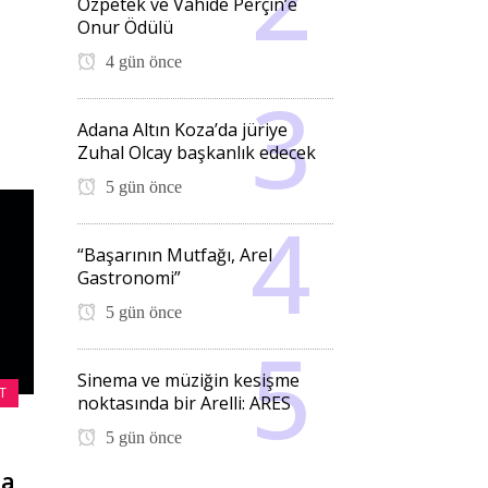
Özpetek ve Vahide Perçin’e
Onur Ödülü
4 gün önce
Adana Altın Koza’da jüriye
Zuhal Olcay başkanlık edecek
5 gün önce
“Başarının Mutfağı, Arel
Gastronomi”
5 gün önce
Sinema ve müziğin kesişme
T
noktasında bir Arelli: ARES
5 gün önce
da