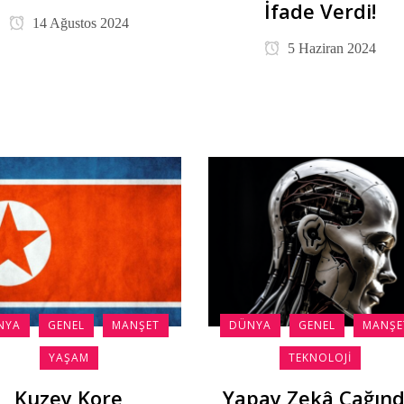
İfade Verdi!
14 Ağustos 2024
5 Haziran 2024
NYA
GENEL
MANŞET
DÜNYA
GENEL
MANŞE
YAŞAM
TEKNOLOJI
Kuzey Kore
Yapay Zekâ Çağın