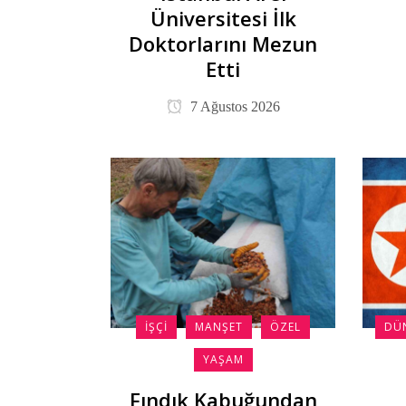
Üniversitesi İlk
Doktorlarını Mezun
Etti
7 Ağustos 2026
İŞÇI
MANŞET
ÖZEL
DÜ
YAŞAM
Fındık Kabuğundan