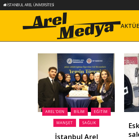
İSTANBUL AREL ÜNİVERSİTESİ
AKTÜ
AREL'DEN
BILIM
EĞITIM
MANŞET
SAĞLIK
Esk
sal
İstanbul Arel