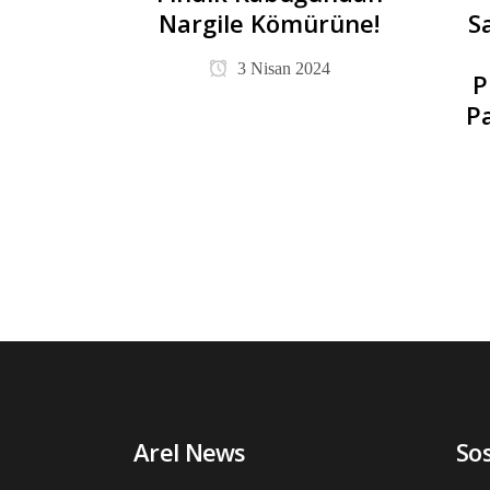
Nargile Kömürüne!
S
3 Nisan 2024
P
P
Arel News
So