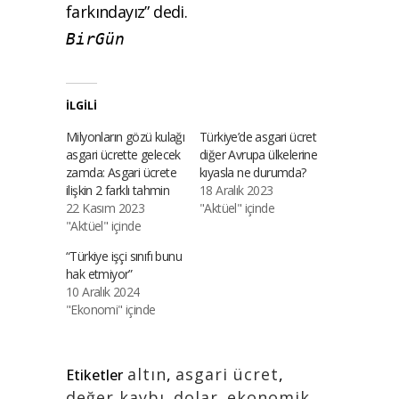
farkındayız” dedi.
BirGün
İLGILI
Milyonların gözü kulağı
Türkiye’de asgari ücret
asgari ücrette gelecek
diğer Avrupa ülkelerine
zamda: Asgari ücrete
kıyasla ne durumda?
ilişkin 2 farklı tahmin
18 Aralık 2023
22 Kasım 2023
"Aktüel" içinde
"Aktüel" içinde
“Türkiye işçi sınıfı bunu
hak etmiyor”
10 Aralık 2024
"Ekonomi" içinde
altın
,
asgari ücret
,
Etiketler
değer kaybı
,
dolar
,
ekonomik