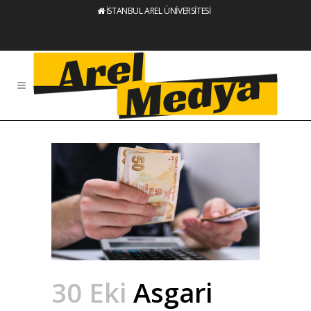
İSTANBUL AREL ÜNİVERSİTESİ
30 Eki
Asgari