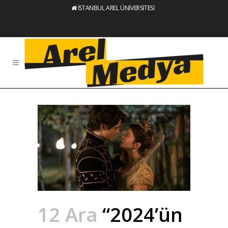
İSTANBUL AREL ÜNİVERSİTESİ
12 Ara
“2024’ün