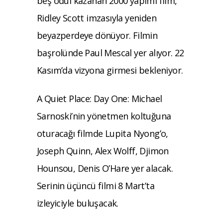
beş ödül kazanan 2000 yapımı film,
Ridley Scott imzasıyla yeniden
beyazperdeye dönüyor. Filmin
başrolünde Paul Mescal yer alıyor. 22
Kasım’da vizyona girmesi bekleniyor.
A Quiet Place: Day One: Michael
Sarnoski’nin yönetmen koltuğuna
oturacağı filmde Lupita Nyong’o,
Joseph Quinn, Alex Wolff, Djimon
Hounsou, Denis O’Hare yer alacak.
Serinin üçüncü filmi 8 Mart’ta
izleyiciyle buluşacak.