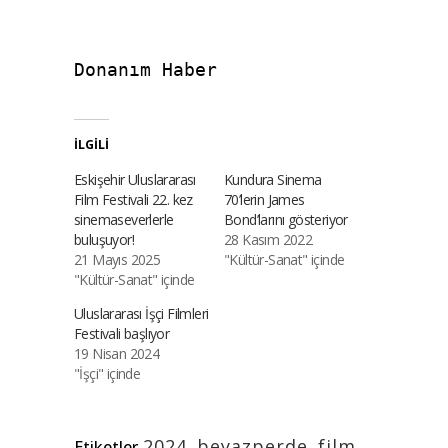
Donanım Haber
İLGILI
Eskişehir Uluslararası
Kundura Sinema
Film Festivali 22. kez
70’lerin James
sinemaseverlerle
Bond’larını gösteriyor
buluşuyor!
28 Kasım 2022
21 Mayıs 2025
"Kültür-Sanat" içinde
"Kültür-Sanat" içinde
Uluslararası İşçi Filmleri
Festivali başlıyor
19 Nisan 2024
"İşçi" içinde
2024
,
beyazperde
,
film
,
Etiketler