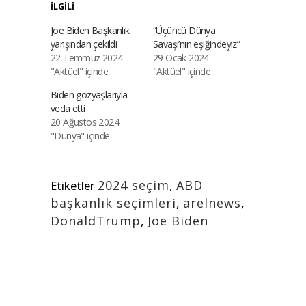
İLGILI
Joe Biden Başkanlık
“Üçüncü Dünya
yarışından çekildi
Savaşı’nın eşiğindeyiz”
22 Temmuz 2024
29 Ocak 2024
"Aktüel" içinde
"Aktüel" içinde
Biden gözyaşlarıyla
veda etti
20 Ağustos 2024
"Dünya" içinde
2024 seçim
,
ABD
Etiketler
başkanlık seçimleri
,
arelnews
,
DonaldTrump
,
Joe Biden